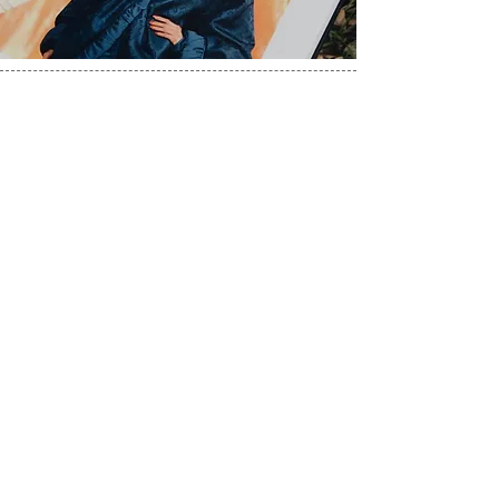
amandaengmann@icloud.com
© Template Design CORA COMUNICAÇÕES